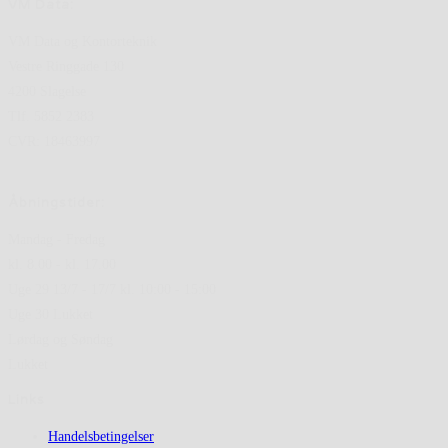
VM Data:
VM Data og Kontorteknik
Vestre Ringgade 130
4200 Slagelse
Tlf. 5852 2383
CVR: 18463997
Åbningstider:
Mandag - Fredag
kl. 8.00 - kl. 17.00
Uge 29 13/7 - 17/7 kl. 10:00 - 15:00
Uge 30 Lukket
Lørdag og Søndag
Lukket
Links
Handelsbetingelser