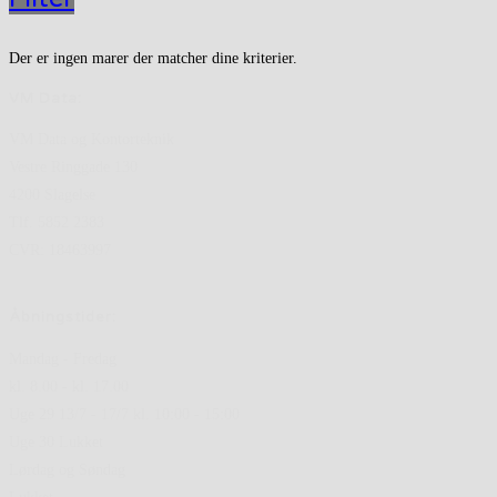
Der er ingen marer der matcher dine kriterier.
VM Data:
VM Data og Kontorteknik
Vestre Ringgade 130
4200 Slagelse
Tlf. 5852 2383
CVR: 18463997
Åbningstider:
Mandag - Fredag
kl. 8.00 - kl. 17.00
Uge 29 13/7 - 17/7 kl. 10:00 - 15:00
Uge 30 Lukket
Lørdag og Søndag