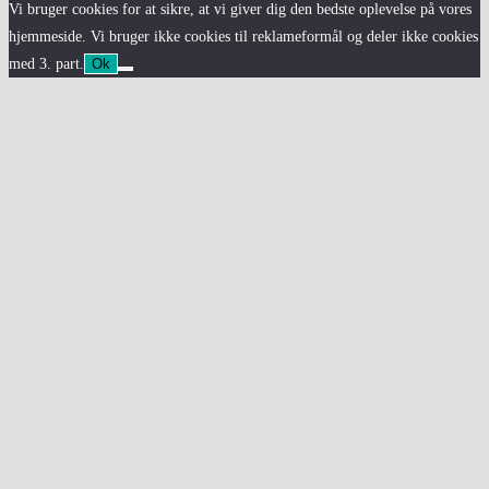
Vi bruger cookies for at sikre, at vi giver dig den bedste oplevelse på vores
hjemmeside. Vi bruger ikke cookies til reklameformål og deler ikke cookies
med 3. part.
Ok