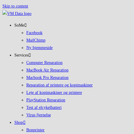
Skip to content
SoMe
Facebook
MailChimp
Ny hjemmeside
Services
Computer Reparation
MacBook Air Reparation
Macbook Pro Reparation
Reparation af printere og kopimaskiner
Leje af kopimaskiner og printere
PlayStation Reparation
Test af elcykelbatteri
Virus fjernelse
Shop
Bonprinter