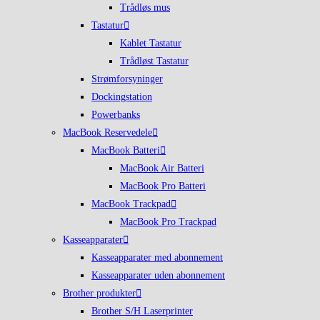
Trådløs mus
Tastatur
Kablet Tastatur
Trådløst Tastatur
Strømforsyninger
Dockingstation
Powerbanks
MacBook Reservedele
MacBook Batteri
MacBook Air Batteri
MacBook Pro Batteri
MacBook Trackpad
MacBook Pro Trackpad
Kasseapparater
Kasseapparater med abonnement
Kasseapparater uden abonnement
Brother produkter
Brother S/H Laserprinter