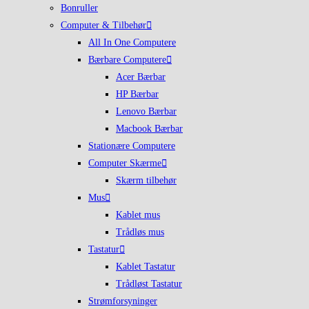
Bonruller
Computer & Tilbehør
All In One Computere
Bærbare Computere
Acer Bærbar
HP Bærbar
Lenovo Bærbar
Macbook Bærbar
Stationære Computere
Computer Skærme
Skærm tilbehør
Mus
Kablet mus
Trådløs mus
Tastatur
Kablet Tastatur
Trådløst Tastatur
Strømforsyninger