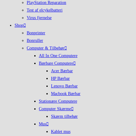
PlayStation Reparation
Test af elcykelbatteri
Virus fjernelse
Shop
Bonprinter
Bonruller
Computer & Tilbehør
All In One Computere
Bærbare Computere
Acer Bærbar
HP Bærbar
Lenovo Bærbar
Macbook Bærbar
Stationære Computere
Computer Skærme
Skærm tilbehør
Mus
Kablet mus