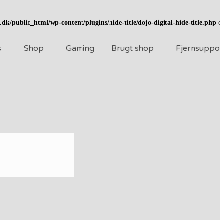
k/public_html/wp-content/plugins/hide-title/dojo-digital-hide-title.php
o
s
Shop
Gaming
Brugt shop
Fjernsuppo