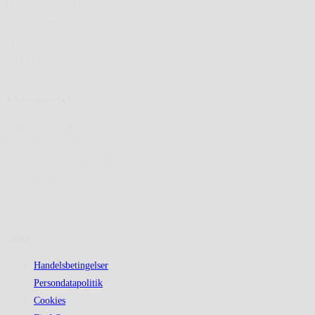
Vestre Ringgade 130
4200 Slagelse
Tlf. 5852 2383
CVR: 18463997
Åbningstider:
Mandag - Fredag
kl. 8.00 - kl. 17.00
Uge 29 13/7 - 17/7 kl. 10:00 - 15:00
Uge 30 Lukket
Lørdag og Søndag
Lukket
Links
Handelsbetingelser
Persondatapolitik
Cookies