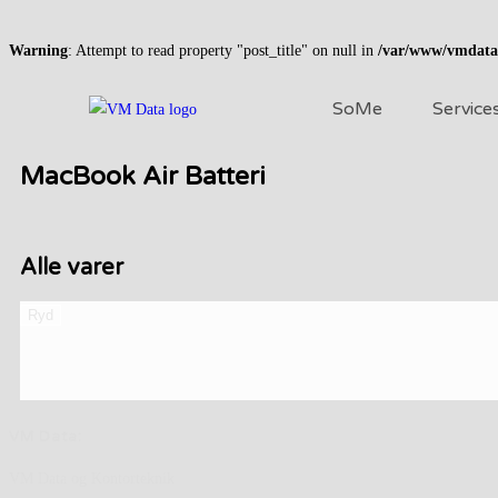
Warning
: Attempt to read property "post_title" on null in
/var/www/vmdata.d
SoMe
Service
MacBook Air Batteri
Alle varer
Ryd
VM Data:
VM Data og Kontorteknik