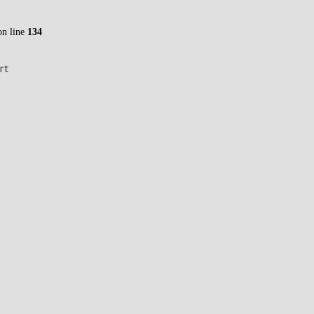
n line
134
rt