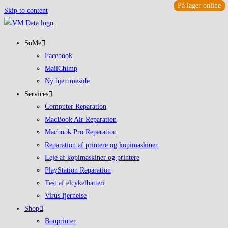
På lager online
På lager online
På lager online
På lager online
Skip to content
SoMe
Facebook
MailChimp
Ny hjemmeside
Services
Computer Reparation
MacBook Air Reparation
Macbook Pro Reparation
Reparation af printere og kopimaskiner
Leje af kopimaskiner og printere
PlayStation Reparation
Test af elcykelbatteri
Virus fjernelse
Shop
Bonprinter