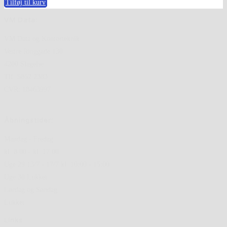
Tilføj til kurv
VM Data:
VM Data og Kontorteknik
Vestre Ringgade 130
4200 Slagelse
Tlf. 5852 2383
CVR: 18463997
Åbningstider:
Mandag - Fredag
kl. 8.00 - kl. 17.00
Uge 29 13/7 - 17/7 kl. 10:00 - 15:00
Uge 30 Lukket
Lørdag og Søndag
Lukket
Links