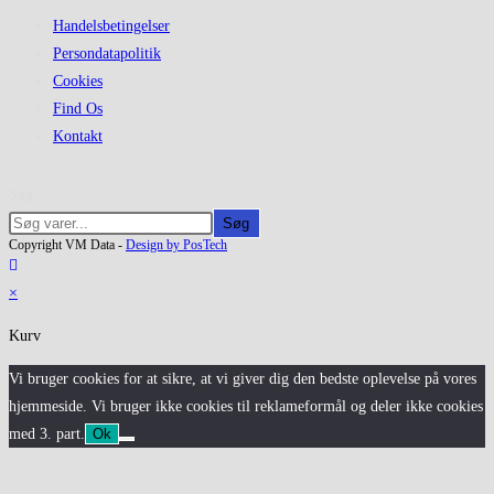
Handelsbetingelser
Persondatapolitik
Cookies
Find Os
Kontakt
Søg
Søg
Copyright VM Data -
Design by PosTech
×
Kurv
Vi bruger cookies for at sikre, at vi giver dig den bedste oplevelse på vores
hjemmeside. Vi bruger ikke cookies til reklameformål og deler ikke cookies
med 3. part.
Ok