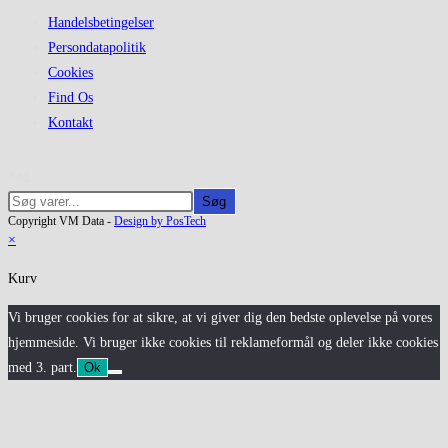
Handelsbetingelser
Persondatapolitik
Cookies
Find Os
Kontakt
Søg
Søg
Copyright VM Data -
Design by PosTech
×
Kurv
Vi bruger cookies for at sikre, at vi giver dig den bedste oplevelse på vores
hjemmeside. Vi bruger ikke cookies til reklameformål og deler ikke cookies
med 3. part.
Ok