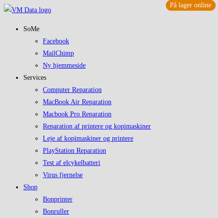
På lager online
På lager online
Skip
to
SoMe
content
Facebook
MailChimp
Ny hjemmeside
Services
Computer Reparation
MacBook Air Reparation
Macbook Pro Reparation
Reparation af printere og kopimaskiner
Leje af kopimaskiner og printere
PlayStation Reparation
Test af elcykelbatteri
Virus fjernelse
Shop
Bonprinter
Bonruller