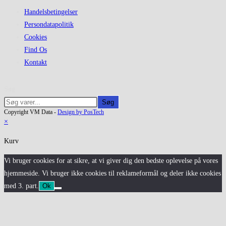
Handelsbetingelser
Persondatapolitik
Cookies
Find Os
Kontakt
Søg
Søg
Copyright VM Data -
Design by PosTech
×
Kurv
Vi bruger cookies for at sikre, at vi giver dig den bedste oplevelse på vores
hjemmeside. Vi bruger ikke cookies til reklameformål og deler ikke cookies
med 3. part.
Ok