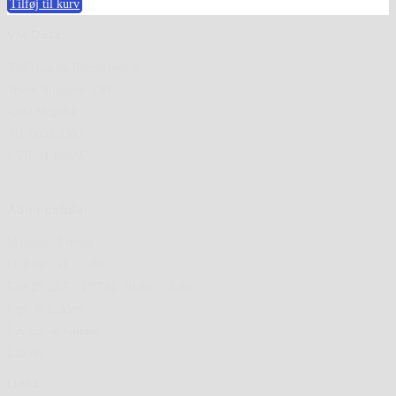
Tilføj til kurv
VM Data:
VM Data og Kontorteknik
Vestre Ringgade 130
4200 Slagelse
Tlf. 5852 2383
CVR: 18463997
Åbningstider:
Mandag - Fredag
kl. 8.00 - kl. 17.00
Uge 29 13/7 - 17/7 kl. 10:00 - 15:00
Uge 30 Lukket
Lørdag og Søndag
Lukket
Links