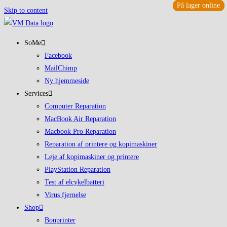
På lager online
På lager online
På lager online
På lager online
På lager online
På lager online
På lager online
På lager online
Skip to content
SoMe
Facebook
MailChimp
Ny hjemmeside
Services
Computer Reparation
MacBook Air Reparation
Macbook Pro Reparation
Reparation af printere og kopimaskiner
Leje af kopimaskiner og printere
PlayStation Reparation
Test af elcykelbatteri
Virus fjernelse
Shop
Bonprinter