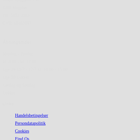
4200 Slagelse
Tlf. 5852 2383
CVR: 18463997
Åbningstider:
Mandag - Fredag
kl. 8.00 - kl. 17.00
Uge 29 13/7 - 17/7 kl. 10:00 - 15:00
Uge 30 Lukket
Lørdag og Søndag
Lukket
Links
Handelsbetingelser
Persondatapolitik
Cookies
Find Os