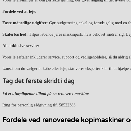
Vores lejeløsninger er den perfekte løsning, der giver adgang til det nyeste ud
Fordele ved at leje:
Faste månedlige udgifter:
Gør budgettering enkel og forudsigelig med en fas
Skalerbarhed:
Tilpas løbende jeres maskinpark, hvis behovet ændrer sig. Lej
Alt-inklusive service:
Vores lejeaftaler inkluderer service, support og vedligeholdelse, så du aldrig
Uanset om du vælger at købe eller leje, står vores eksperter klar til at hjælp
Tag det første skridt i dag
Få et uforpligtende tilbud på en renoveret maskine
Ring for personlig rådgivning tlf. 58522383
Fordele ved renoverede kopimaskiner o