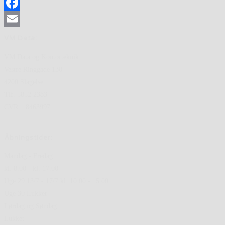
Facebook
Email
VM Data:
VM Data og Kontorteknik
Vestre Ringgade 130
4200 Slagelse
Tlf. 5852 2383
CVR: 18463997
Åbningstider:
Mandag - Fredag
kl. 8.00 - kl. 17.00
Uge 29 13/7 - 17/7 kl. 10:00 - 15:00
Uge 30 Lukket
Lørdag og Søndag
Lukket