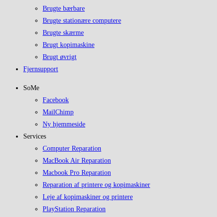
Brugte bærbare
Brugte stationære computere
Brugte skærme
Brugt kopimaskine
Brugt øvrigt
Fjernsupport
SoMe
Facebook
MailChimp
Ny hjemmeside
Services
Computer Reparation
MacBook Air Reparation
Macbook Pro Reparation
Reparation af printere og kopimaskiner
Leje af kopimaskiner og printere
PlayStation Reparation