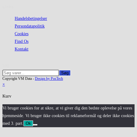
Links
Handelsbetingelser
Persondatapolitik
Cookies
Find Os
Kontakt
Søg
Søg
Copyright VM Data -
Design by PosTech
×
Kurv
Vi bruger cookies for at sikre, at vi giver dig den bedste oplevelse på vores
hjemmeside. Vi bruger ikke cookies til reklameformål og deler ikke cookies
med 3. part.
Ok