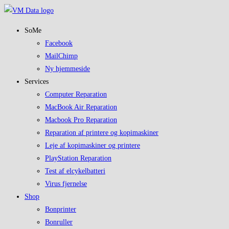
Skip
to
SoMe
content
Facebook
MailChimp
Ny hjemmeside
Services
Computer Reparation
MacBook Air Reparation
Macbook Pro Reparation
Reparation af printere og kopimaskiner
Leje af kopimaskiner og printere
PlayStation Reparation
Test af elcykelbatteri
Virus fjernelse
Shop
Bonprinter
Bonruller