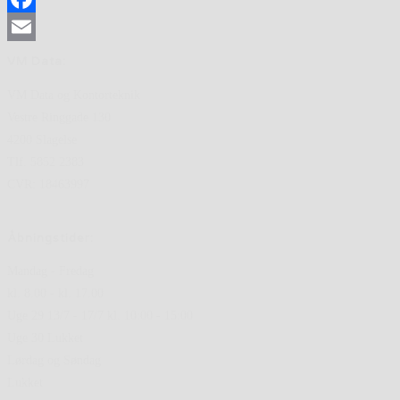
Facebook
Email
VM Data:
VM Data og Kontorteknik
Vestre Ringgade 130
4200 Slagelse
Tlf. 5852 2383
CVR: 18463997
Åbningstider:
Mandag - Fredag
kl. 8.00 - kl. 17.00
Uge 29 13/7 - 17/7 kl. 10:00 - 15:00
Uge 30 Lukket
Lørdag og Søndag
Lukket