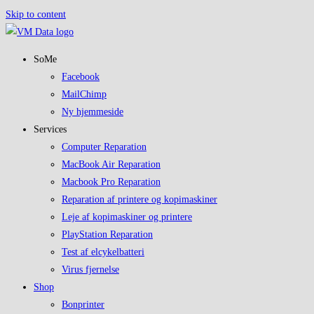
Skip to content
SoMe
Facebook
MailChimp
Ny hjemmeside
Services
Computer Reparation
MacBook Air Reparation
Macbook Pro Reparation
Reparation af printere og kopimaskiner
Leje af kopimaskiner og printere
PlayStation Reparation
Test af elcykelbatteri
Virus fjernelse
Shop
Bonprinter