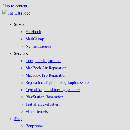
Skip to content
SoMe
Facebook
MailChimp
Ny hjemmeside
Services
Computer Reparation
MacBook Air Reparation
Macbook Pro Reparation
Reparation af printere og kopimaskiner
Leje af kopimaskiner og printere
PlayStation Reparation
Test af elcykelbatteri
Virus fjernelse
Shop
Bonprinter