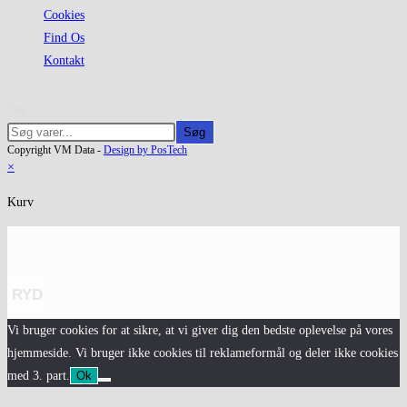
Cookies
Find Os
Kontakt
Søg
Søg
Copyright VM Data -
Design by PosTech
×
Kurv
RYD
Vi bruger cookies for at sikre, at vi giver dig den bedste oplevelse på vores
hjemmeside. Vi bruger ikke cookies til reklameformål og deler ikke cookies
med 3. part.
Ok