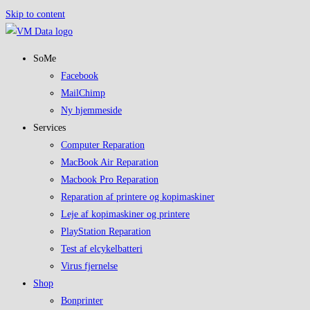
Skip to content
SoMe
Facebook
MailChimp
Ny hjemmeside
Services
Computer Reparation
MacBook Air Reparation
Macbook Pro Reparation
Reparation af printere og kopimaskiner
Leje af kopimaskiner og printere
PlayStation Reparation
Test af elcykelbatteri
Virus fjernelse
Shop
Bonprinter