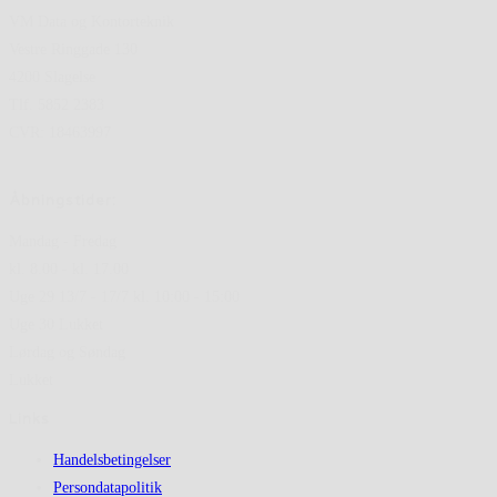
VM Data og Kontorteknik
Vestre Ringgade 130
4200 Slagelse
Tlf. 5852 2383
CVR: 18463997
Åbningstider:
Mandag - Fredag
kl. 8.00 - kl. 17.00
Uge 29 13/7 - 17/7 kl. 10:00 - 15:00
Uge 30 Lukket
Lørdag og Søndag
Lukket
Links
Handelsbetingelser
Persondatapolitik