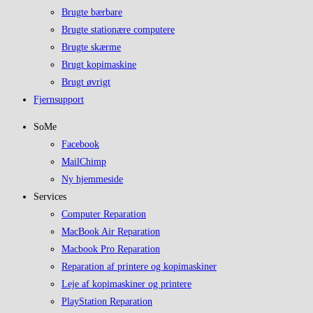
Brugte bærbare
Brugte stationære computere
Brugte skærme
Brugt kopimaskine
Brugt øvrigt
Fjernsupport
SoMe
Facebook
MailChimp
Ny hjemmeside
Services
Computer Reparation
MacBook Air Reparation
Macbook Pro Reparation
Reparation af printere og kopimaskiner
Leje af kopimaskiner og printere
PlayStation Reparation