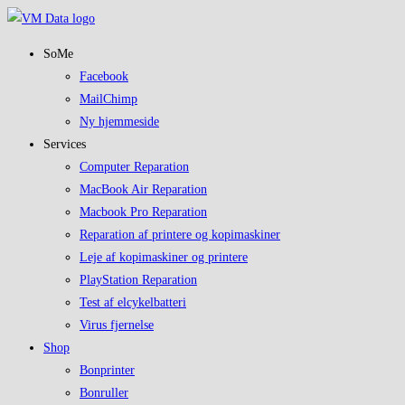
Skip
to
SoMe
content
Facebook
MailChimp
Ny hjemmeside
Services
Computer Reparation
MacBook Air Reparation
Macbook Pro Reparation
Reparation af printere og kopimaskiner
Leje af kopimaskiner og printere
PlayStation Reparation
Test af elcykelbatteri
Virus fjernelse
Shop
Bonprinter
Bonruller