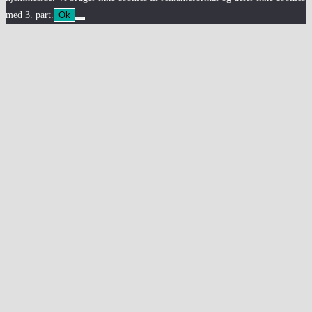
med 3. part.
Ok