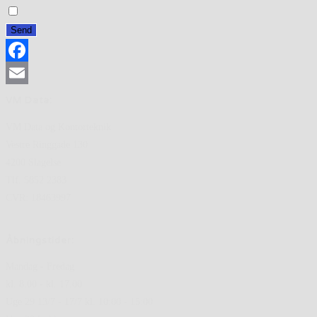
Send
Facebook
Email
VM Data:
VM Data og Kontorteknik
Vestre Ringgade 130
4200 Slagelse
Tlf. 5852 2383
CVR: 18463997
Åbningstider:
Mandag - Fredag
kl. 8.00 - kl. 17.00
Uge 29 13/7 - 17/7 kl. 10:00 - 15:00