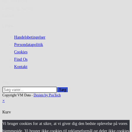
Uge 30 Lukket
Lørdag og Søndag
Lukket
Links
Handelsbetingelser
Persondatapolitik
Cookies
Find Os
Kontakt
Søg
Søg
Copyright VM Data -
Design by PosTech
×
Kurv
Vi bruger cookies for at sikre, at vi giver dig den bedste oplevelse på vores
hjemmeside. Vi bruger ikke cookies til reklameformål og deler ikke cookies