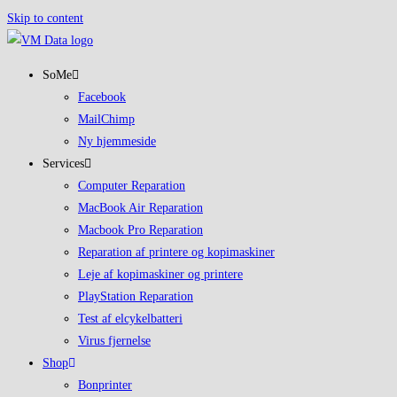
Skip to content
SoMe
Facebook
MailChimp
Ny hjemmeside
Services
Computer Reparation
MacBook Air Reparation
Macbook Pro Reparation
Reparation af printere og kopimaskiner
Leje af kopimaskiner og printere
PlayStation Reparation
Test af elcykelbatteri
Virus fjernelse
Shop
Bonprinter