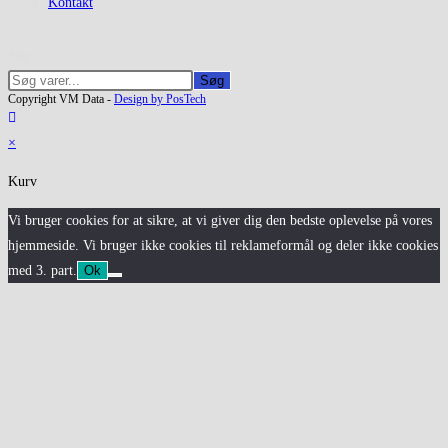
Kontakt
Søg
Søg
Copyright VM Data -
Design by PosTech
×
Kurv
Vi bruger cookies for at sikre, at vi giver dig den bedste oplevelse på vores
hjemmeside. Vi bruger ikke cookies til reklameformål og deler ikke cookies
med 3. part.
Ok