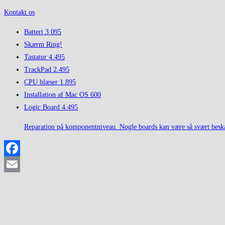
Kontakt os
Batteri
3.095
Skærm
Ring!
Tastatur
4.495
TrackPad
2.495
CPU blæser
1.895
Installation af Mac OS
600
Logic Board
4.495
Reparation på komponentniveau. Nogle boards kan være så svært beskadig
Facebook
Email
VM Data:
VM Data og Kontorteknik
Vestre Ringgade 130