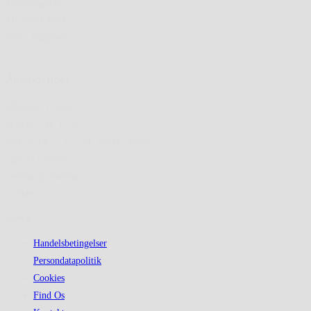
4200 Slagelse
Tlf. 5852 2383
CVR: 18463997
Åbningstider:
Mandag - Fredag
kl. 8.00 - kl. 17.00
Uge 29 13/7 - 17/7 kl. 10:00 - 15:00
Uge 30 Lukket
Lørdag og Søndag
Lukket
Links
Handelsbetingelser
Persondatapolitik
Cookies
Find Os