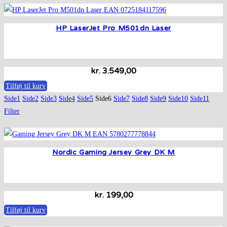
HP LaserJet Pro M501dn Laser
kr.
3.549,00
Tilføj til kurv
Side
1
Side
2
Side
3
Side
4
Side
5
Side
6
Side
7
Side
8
Side
9
Side
10
Side
11
Filter
Nordic Gaming Jersey Grey DK M
kr.
199,00
Tilføj til kurv