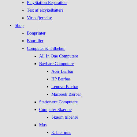
PlayStation Reparation
Test af elcykelbatteri
Virus fjernelse
Shop
Bonprinter
Bonruller
Computer & Tilbehør
All In One Computere
Bærbare Computere
Acer Bærbar
HP Bærbar
Lenovo Bærbar
Macbook Bærbar
Stationære Computere
Computer Skærme
Skærm tilbehør
Mus
Kablet mus