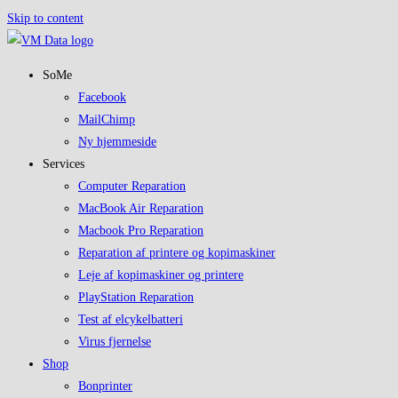
Skip to content
SoMe
Facebook
MailChimp
Ny hjemmeside
Services
Computer Reparation
MacBook Air Reparation
Macbook Pro Reparation
Reparation af printere og kopimaskiner
Leje af kopimaskiner og printere
PlayStation Reparation
Test af elcykelbatteri
Virus fjernelse
Shop
Bonprinter