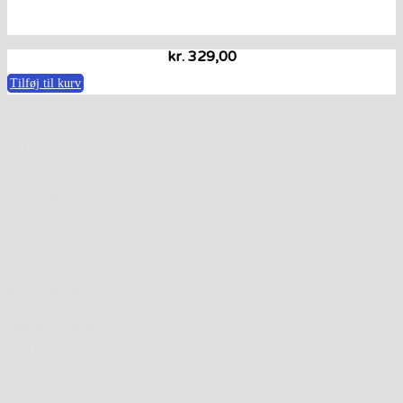
kr.
329,00
Tilføj til kurv
VM Data:
VM Data og Kontorteknik
Vestre Ringgade 130
4200 Slagelse
Tlf. 5852 2383
CVR: 18463997
Åbningstider:
Mandag - Fredag
kl. 8.00 - kl. 17.00
Uge 29 13/7 - 17/7 kl. 10:00 - 15:00
Uge 30 Lukket