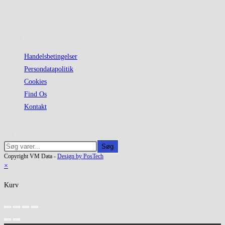
Lørdag og Søndag
Lukket
Links
Handelsbetingelser
Persondatapolitik
Cookies
Find Os
Kontakt
Søg
Søg
Copyright VM Data -
Design by PosTech
×
Kurv