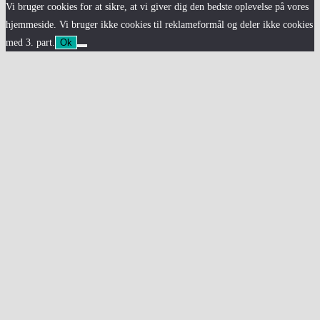
Vi bruger cookies for at sikre, at vi giver dig den bedste oplevelse på vores
hjemmeside. Vi bruger ikke cookies til reklameformål og deler ikke cookies
med 3. part.
Ok