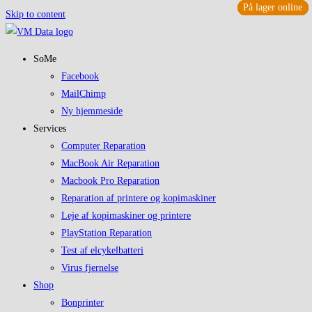
På lager online
På lager online
På lager online
På lager online
Skip to content
SoMe
Facebook
MailChimp
Ny hjemmeside
Services
Computer Reparation
MacBook Air Reparation
Macbook Pro Reparation
Reparation af printere og kopimaskiner
Leje af kopimaskiner og printere
PlayStation Reparation
Test af elcykelbatteri
Virus fjernelse
Shop
Bonprinter