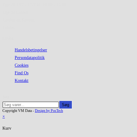
Uge 29 13/7 - 17/7 kl. 10:00 - 15:00
Uge 30 Lukket
Lørdag og Søndag
Lukket
Links
Handelsbetingelser
Persondatapolitik
Cookies
Find Os
Kontakt
Søg
Søg
Copyright VM Data -
Design by PosTech
×
Kurv