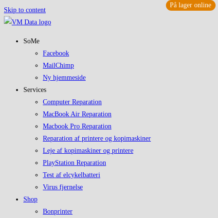
På lager online
Skip to content
SoMe
Facebook
MailChimp
Ny hjemmeside
Services
Computer Reparation
MacBook Air Reparation
Macbook Pro Reparation
Reparation af printere og kopimaskiner
Leje af kopimaskiner og printere
PlayStation Reparation
Test af elcykelbatteri
Virus fjernelse
Shop
Bonprinter