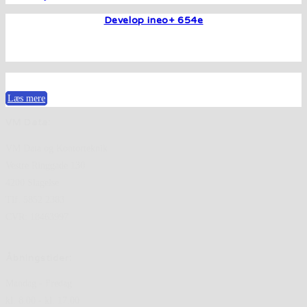
Develop ineo+ 654e
Læs mere
VM Data:
VM Data og Kontorteknik
Vestre Ringgade 130
4200 Slagelse
Tlf. 5852 2383
CVR: 18463997
Åbningstider:
Mandag - Fredag
kl. 8.00 - kl. 17.00