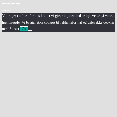
Vi bruger cookies for at sikre, at vi giver dig den bedste oplevelse på vores
hjemmeside. Vi bruger ikke cookies til reklameformål og deler ikke cookies
med 3. part.
Ok