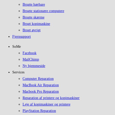
Brugte bærbare
Brugte stationære computere
Brugte skærme
Brugt kopimaskine
Brugt øvrigt
Fjernsupport
SoMe
Facebook
MailChimp
Ny hjemmeside
Services
Computer Reparation
MacBook Air Reparation
Macbook Pro Reparation
Reparation af printere og kopimaskiner
Leje af kopimaskiner og printere
PlayStation Reparation