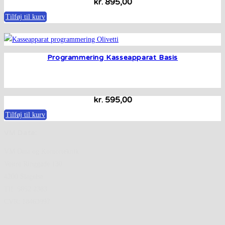
kr.
895,00
Tilføj til kurv
Programmering Kasseapparat Basis
kr.
595,00
Tilføj til kurv
VM Data:
VM Data og Kontorteknik
Vestre Ringgade 130
4200 Slagelse
Tlf. 5852 2383
CVR: 18463997