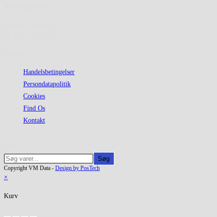
Åbningstider:
Mandag - Fredag
kl. 8.00 - kl. 17.00
Links
Handelsbetingelser
Persondatapolitik
Cookies
Find Os
Kontakt
Søg
Søg
Copyright VM Data -
Design by PosTech
×
Kurv