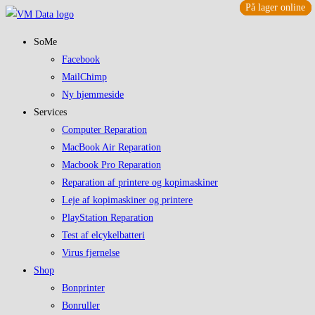
På lager online
På lager online
På lager online
På lager online
Skip
to
SoMe
content
Facebook
MailChimp
Ny hjemmeside
Services
Computer Reparation
MacBook Air Reparation
Macbook Pro Reparation
Reparation af printere og kopimaskiner
Leje af kopimaskiner og printere
PlayStation Reparation
Test af elcykelbatteri
Virus fjernelse
Shop
Bonprinter
Bonruller