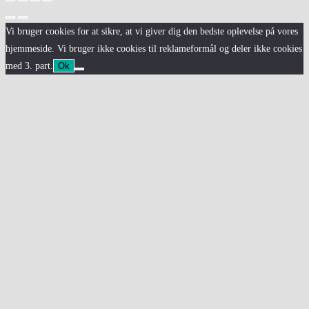
Vi bruger cookies for at sikre, at vi giver dig den bedste oplevelse på vores
hjemmeside. Vi bruger ikke cookies til reklameformål og deler ikke cookies
med 3. part.
Ok