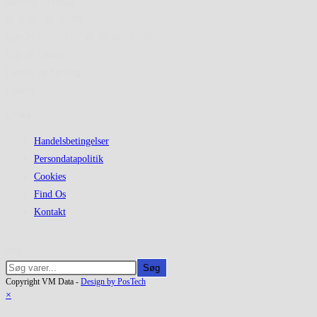
Mandag - Fredag
kl. 8.00 - kl. 17.00
Uge 29 13/7 - 17/7 kl. 10:00 - 15:00
Uge 30 Lukket
Lørdag og Søndag
Lukket
Links
Handelsbetingelser
Persondatapolitik
Cookies
Find Os
Kontakt
Søg
Søg
Copyright VM Data -
Design by PosTech
×