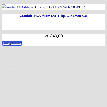
Gearlab PLA-filament 1 kg. 1.75mm Gul
kr.
249,00
Tilføj til kurv
VM Data:
VM Data og Kontorteknik
Vestre Ringgade 130
4200 Slagelse
Tlf. 5852 2383
CVR: 18463997
Åbningstider: