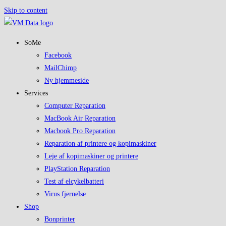
Skip to content
SoMe
Facebook
MailChimp
Ny hjemmeside
Services
Computer Reparation
MacBook Air Reparation
Macbook Pro Reparation
Reparation af printere og kopimaskiner
Leje af kopimaskiner og printere
PlayStation Reparation
Test af elcykelbatteri
Virus fjernelse
Shop
Bonprinter