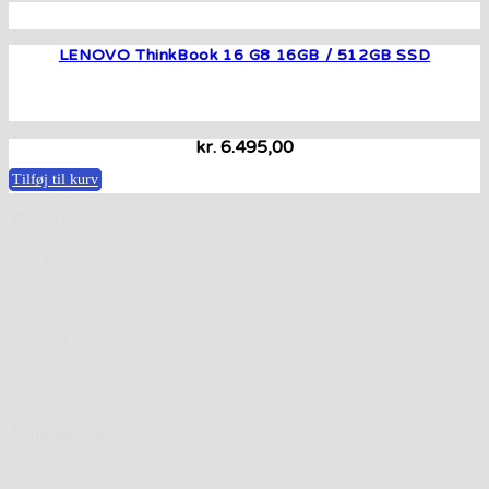
LENOVO ThinkBook 16 G8 16GB / 512GB SSD
kr.
6.495,00
Tilføj til kurv
VM Data:
VM Data og Kontorteknik
Vestre Ringgade 130
4200 Slagelse
Tlf. 5852 2383
CVR: 18463997
Åbningstider:
Mandag - Fredag