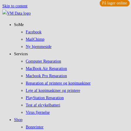
På lager online
På lager online
På lager online
På lager online
Skip to content
SoMe
Facebook
MailChimp
Ny hjemmeside
Services
Computer Reparation
MacBook Air Reparation
Macbook Pro Reparation
Reparation af printere og kopimaskiner
Leje af kopimaskiner og printere
PlayStation Reparation
Test af elcykelbatteri
Virus fjernelse
Shop
Bonprinter