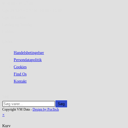
kl. 8.00 - kl. 17.00
Uge 29 13/7 - 17/7 kl. 10:00 - 15:00
Uge 30 Lukket
Lørdag og Søndag
Lukket
Links
Handelsbetingelser
Persondatapolitik
Cookies
Find Os
Kontakt
Søg
Søg
Copyright VM Data -
Design by PosTech
×
Kurv