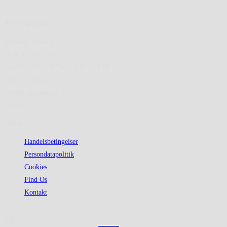
Åbningstider:
Mandag - Fredag
kl. 8.00 - kl. 17.00
Uge 29 13/7 - 17/7 kl. 10:00 - 15:00
Uge 30 Lukket
Lørdag og Søndag
Lukket
Links
Handelsbetingelser
Persondatapolitik
Cookies
Find Os
Kontakt
Søg