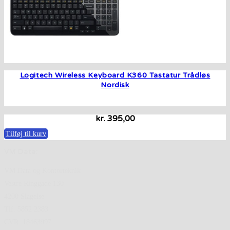
Logitech Wireless Keyboard K360 Tastatur Trådløs
Nordisk
kr.
395,00
Tilføj til kurv
VM Data:
VM Data og Kontorteknik
Vestre Ringgade 130
4200 Slagelse
Tlf. 5852 2383
CVR: 18463997