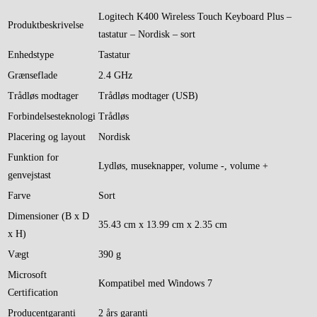
Logitech K400 Wireless Touch Keyboard Plus –
Produktbeskrivelse
tastatur – Nordisk – sort
Enhedstype
Tastatur
Grænseflade
2.4 GHz
Trådløs modtager
Trådløs modtager (USB)
Forbindelsesteknologi
Trådløs
Placering og layout
Nordisk
Funktion for
Lydløs, museknapper, volume -, volume +
genvejstast
Farve
Sort
Dimensioner (B x D
35.43 cm x 13.99 cm x 2.35 cm
x H)
Vægt
390 g
Microsoft
Kompatibel med Windows 7
Certification
Producentgaranti
2 års garanti