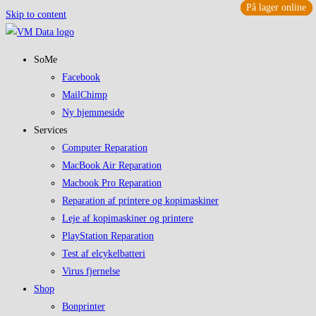
På lager online
På lager online
På lager online
På lager online
Skip to content
SoMe
Facebook
MailChimp
Ny hjemmeside
Services
Computer Reparation
MacBook Air Reparation
Macbook Pro Reparation
Reparation af printere og kopimaskiner
Leje af kopimaskiner og printere
PlayStation Reparation
Test af elcykelbatteri
Virus fjernelse
Shop
Bonprinter