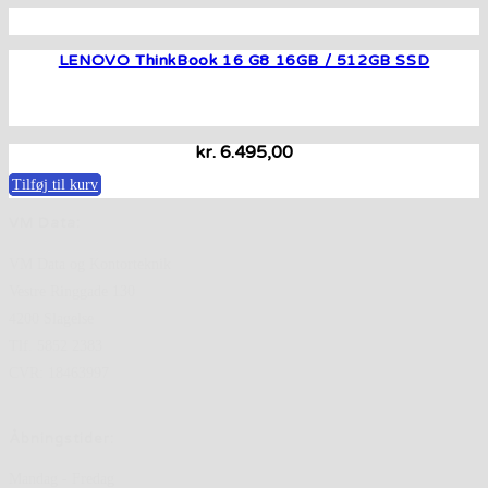
LENOVO ThinkBook 16 G8 16GB / 512GB SSD
kr.
6.495,00
Tilføj til kurv
VM Data:
VM Data og Kontorteknik
Vestre Ringgade 130
4200 Slagelse
Tlf. 5852 2383
CVR: 18463997
Åbningstider:
Mandag - Fredag