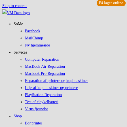
På lager online
På lager online
På lager online
På lager online
Skip to content
SoMe
Facebook
MailChimp
Ny hjemmeside
Services
Computer Reparation
MacBook Air Reparation
Macbook Pro Reparation
Reparation af printere og kopimaskiner
Leje af kopimaskiner og printere
PlayStation Reparation
Test af elcykelbatteri
Virus fjernelse
Shop
Bonprinter