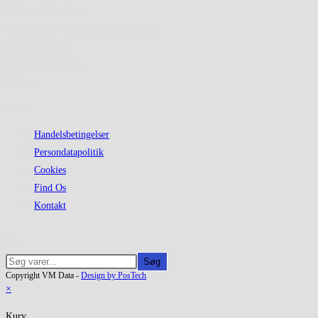
kl. 8.00 - kl. 17.00
Uge 29 13/7 - 17/7 kl. 10:00 - 15:00
Uge 30 Lukket
Lørdag og Søndag
Lukket
Links
Handelsbetingelser
Persondatapolitik
Cookies
Find Os
Kontakt
Søg
Søg
Copyright VM Data -
Design by PosTech
×
Kurv