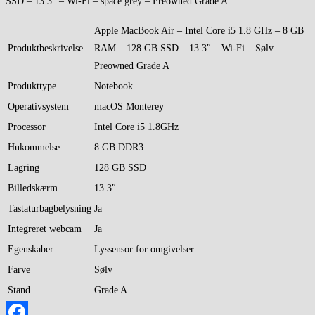
SSD – 13.3″ – Wi-Fi – space grey – Preowned Grade A
Apple MacBook Air – Intel Core i5 1.8 GHz – 8 GB
Produktbeskrivelse
RAM – 128 GB SSD – 13.3″ – Wi-Fi – Sølv –
Preowned Grade A
Produkttype
Notebook
Operativsystem
macOS Monterey
Processor
Intel Core i5 1.8GHz
Hukommelse
8 GB DDR3
Lagring
128 GB SSD
Billedskærm
13.3″
Tastaturbagbelysning
Ja
Integreret webcam
Ja
Egenskaber
Lyssensor for omgivelser
Farve
Sølv
Stand
Grade A