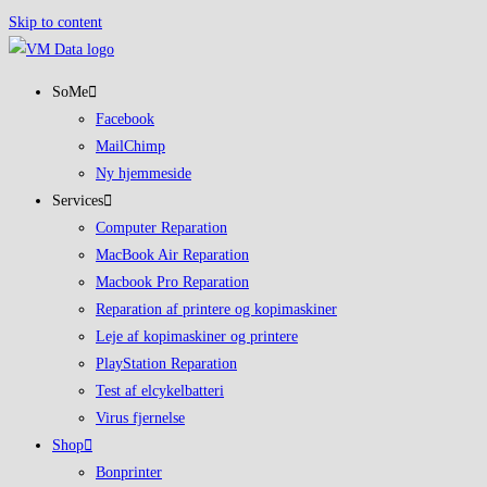
Skip to content
SoMe
Facebook
MailChimp
Ny hjemmeside
Services
Computer Reparation
MacBook Air Reparation
Macbook Pro Reparation
Reparation af printere og kopimaskiner
Leje af kopimaskiner og printere
PlayStation Reparation
Test af elcykelbatteri
Virus fjernelse
Shop
Bonprinter