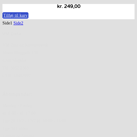
kr.
249,00
Tilføj til kurv
Side
1
Side
2
VM Data:
VM Data og Kontorteknik
Vestre Ringgade 130
4200 Slagelse
Tlf. 5852 2383
CVR: 18463997
Åbningstider:
Mandag - Fredag
kl. 8.00 - kl. 17.00
Uge 29 13/7 - 17/7 kl. 10:00 - 15:00
Uge 30 Lukket
Lørdag og Søndag