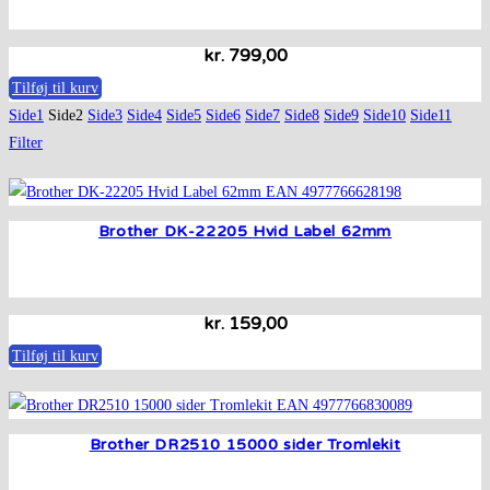
kr.
799,00
Tilføj til kurv
Side
1
Side
2
Side
3
Side
4
Side
5
Side
6
Side
7
Side
8
Side
9
Side
10
Side
11
Filter
Brother DK-22205 Hvid Label 62mm
kr.
159,00
Tilføj til kurv
Brother DR2510 15000 sider Tromlekit