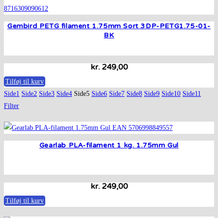
Gembird PETG filament 1.75mm Sort 3DP-PETG1.75-01-
BK
kr.
249,00
Tilføj til kurv
Side
1
Side
2
Side
3
Side
4
Side
5
Side
6
Side
7
Side
8
Side
9
Side
10
Side
11
Filter
Gearlab PLA-filament 1 kg. 1.75mm Gul
kr.
249,00
Tilføj til kurv