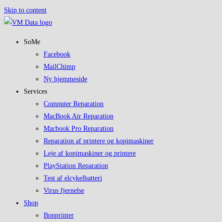
Skip to content
SoMe
Facebook
MailChimp
Ny hjemmeside
Services
Computer Reparation
MacBook Air Reparation
Macbook Pro Reparation
Reparation af printere og kopimaskiner
Leje af kopimaskiner og printere
PlayStation Reparation
Test af elcykelbatteri
Virus fjernelse
Shop
Bonprinter