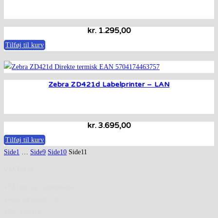
kr.
1.295,00
Tilføj til kurv
Zebra ZD421d Labelprinter – LAN
kr.
3.695,00
Tilføj til kurv
Side
1
…
Side
9
Side
10
Side
11
VM Data:
VM Data og Kontorteknik
Vestre Ringgade 130
4200 Slagelse