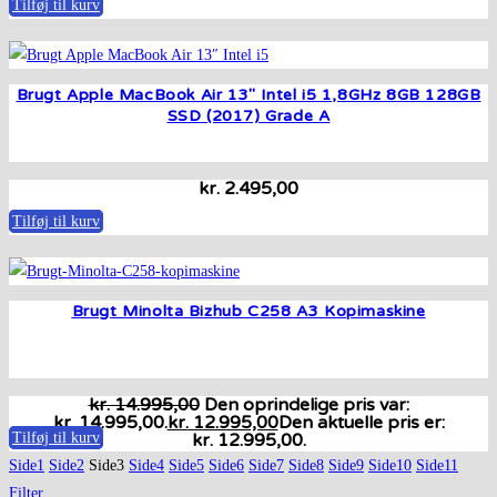
Tilføj til kurv
Brugt Apple MacBook Air 13″ Intel i5 1,8GHz 8GB 128GB
SSD (2017) Grade A
kr.
2.495,00
Tilføj til kurv
Brugt Minolta Bizhub C258 A3 Kopimaskine
kr.
14.995,00
Den oprindelige pris var:
kr. 14.995,00.
kr.
12.995,00
Den aktuelle pris er:
Tilføj til kurv
kr. 12.995,00.
Side
1
Side
2
Side
3
Side
4
Side
5
Side
6
Side
7
Side
8
Side
9
Side
10
Side
11
Filter