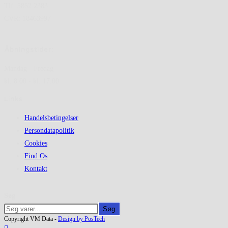
Tlf. 5852 2383
CVR: 18463997
Åbningstider:
Mandag - Fredag
kl. 8.00 - kl. 17.00
Links
Handelsbetingelser
Persondatapolitik
Cookies
Find Os
Kontakt
Søg
Søg
Copyright VM Data -
Design by PosTech